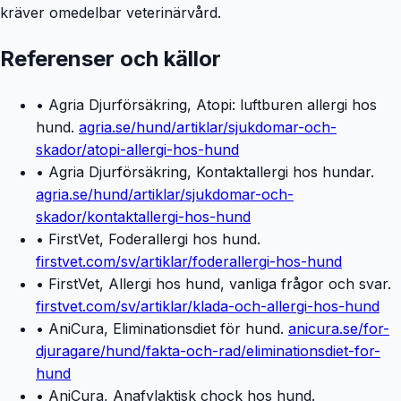
kräver omedelbar veterinärvård.
Referenser och källor
• Agria Djurförsäkring, Atopi: luftburen allergi hos
hund.
agria.se/hund/artiklar/sjukdomar-och-
skador/atopi-allergi-hos-hund
• Agria Djurförsäkring, Kontaktallergi hos hundar.
agria.se/hund/artiklar/sjukdomar-och-
skador/kontaktallergi-hos-hund
• FirstVet, Foderallergi hos hund.
firstvet.com/sv/artiklar/foderallergi-hos-hund
• FirstVet, Allergi hos hund, vanliga frågor och svar.
firstvet.com/sv/artiklar/klada-och-allergi-hos-hund
• AniCura, Eliminationsdiet för hund.
anicura.se/for-
djuragare/hund/fakta-och-rad/eliminationsdiet-for-
hund
• AniCura, Anafylaktisk chock hos hund.