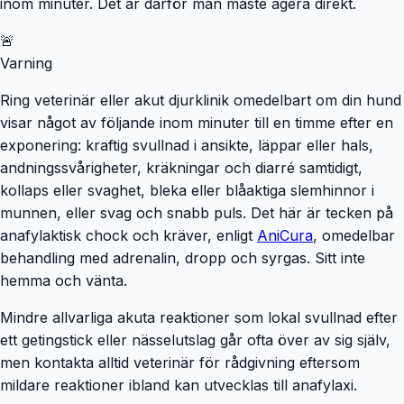
inom minuter. Det är därför man måste agera direkt.
🚨
Varning
Ring veterinär eller akut djurklinik omedelbart om din hund
visar något av följande inom minuter till en timme efter en
exponering: kraftig svullnad i ansikte, läppar eller hals,
andningssvårigheter, kräkningar och diarré samtidigt,
kollaps eller svaghet, bleka eller blåaktiga slemhinnor i
munnen, eller svag och snabb puls. Det här är tecken på
anafylaktisk chock och kräver, enligt
AniCura
, omedelbar
behandling med adrenalin, dropp och syrgas. Sitt inte
hemma och vänta.
Mindre allvarliga akuta reaktioner som lokal svullnad efter
ett getingstick eller nässelutslag går ofta över av sig själv,
men kontakta alltid veterinär för rådgivning eftersom
mildare reaktioner ibland kan utvecklas till anafylaxi.