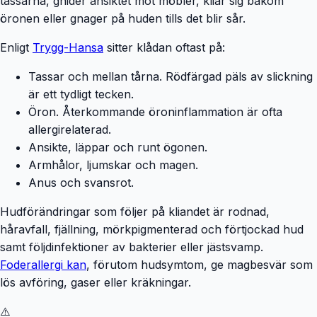
tassarna, gnider ansiktet mot möbler, kliar sig bakom
öronen eller gnager på huden tills det blir sår.
Enligt
Trygg-Hansa
sitter klådan oftast på:
Tassar och mellan tårna. Rödfärgad päls av slickning
är ett tydligt tecken.
Öron. Återkommande öroninflammation är ofta
allergirelaterad.
Ansikte, läppar och runt ögonen.
Armhålor, ljumskar och magen.
Anus och svansrot.
Hudförändringar som följer på kliandet är rodnad,
håravfall, fjällning, mörkpigmenterad och förtjockad hud
samt följdinfektioner av bakterier eller jästsvamp.
Foderallergi kan
, förutom hudsymtom, ge magbesvär som
lös avföring, gaser eller kräkningar.
⚠️