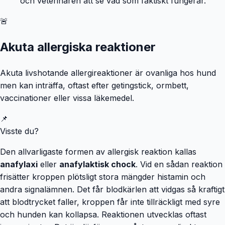
och veterinären att se vad som faktiskt fungerar.
🚨
Akuta allergiska reaktioner
Akuta livshotande allergireaktioner är ovanliga hos hund
men kan inträffa, oftast efter getingstick, ormbett,
vaccinationer eller vissa läkemedel.
📌
Visste du?
Den allvarligaste formen av allergisk reaktion kallas
anafylaxi
eller
anafylaktisk chock
. Vid en sådan reaktion
frisätter kroppen plötsligt stora mängder histamin och
andra signalämnen. Det får blodkärlen att vidgas så kraftigt
att blodtrycket faller, kroppen får inte tillräckligt med syre
och hunden kan kollapsa. Reaktionen utvecklas oftast