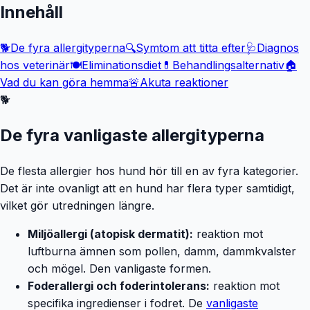
Innehåll
🐕
De fyra allergityperna
🔍
Symtom att titta efter
🩺
Diagnos
hos veterinär
🍽️
Eliminationsdiet
💊
Behandlingsalternativ
🏠
Vad du kan göra hemma
🚨
Akuta reaktioner
🐕
De fyra vanligaste allergityperna
De flesta allergier hos hund hör till en av fyra kategorier.
Det är inte ovanligt att en hund har flera typer samtidigt,
vilket gör utredningen längre.
Miljöallergi (atopisk dermatit):
reaktion mot
luftburna ämnen som pollen, damm, dammkvalster
och mögel. Den vanligaste formen.
Foderallergi och foderintolerans:
reaktion mot
specifika ingredienser i fodret. De
vanligaste