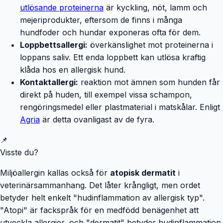
utlösande proteinerna
är kyckling, nöt, lamm och
mejeriprodukter, eftersom de finns i många
hundfoder och hundar exponeras ofta för dem.
Loppbettsallergi:
överkänslighet mot proteinerna i
loppans saliv. Ett enda loppbett kan utlösa kraftig
klåda hos en allergisk hund.
Kontaktallergi:
reaktion mot ämnen som hunden får
direkt på huden, till exempel vissa schampon,
rengöringsmedel eller plastmaterial i matskålar. Enligt
Agria
är detta ovanligast av de fyra.
📌
Visste du?
Miljöallergin kallas också för
atopisk dermatit
i
veterinärsammanhang. Det låter krångligt, men ordet
betyder helt enkelt "hudinflammation av allergisk typ".
"Atopi" är fackspråk för en medfödd benägenhet att
utveckla allergier, och "dermatit" betyder hudinflammation.