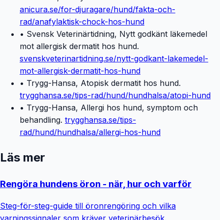
anicura.se/for-djuragare/hund/fakta-och-
rad/anafylaktisk-chock-hos-hund
• Svensk Veterinärtidning, Nytt godkänt läkemedel
mot allergisk dermatit hos hund.
svenskveterinartidning.se/nytt-godkant-lakemedel-
mot-allergisk-dermatit-hos-hund
• Trygg-Hansa, Atopisk dermatit hos hund.
trygghansa.se/tips-rad/hund/hundhalsa/atopi-hund
• Trygg-Hansa, Allergi hos hund, symptom och
behandling.
trygghansa.se/tips-
rad/hund/hundhalsa/allergi-hos-hund
Läs mer
Rengöra hundens öron - när, hur och varför
Steg-för-steg-guide till öronrengöring och vilka
varningssignaler som kräver veterinärbesök.