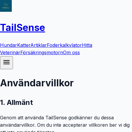
TailSense
Hundar
Katter
Artiklar
Foderkalkylator
Hitta
Veterinär
Försäkringsmotorn
Om oss
Användarvillkor
1. Allmänt
Genom att använda TailSense godkänner du dessa
användarvillkor. Om du inte accepterar villkoren ber vi dig