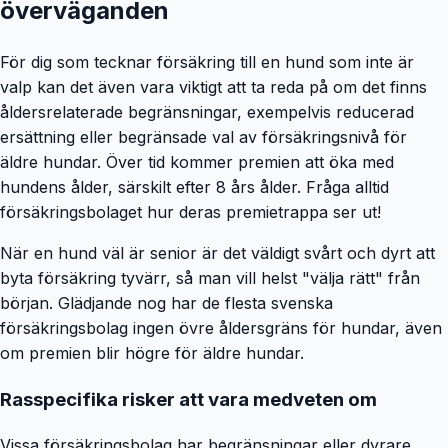
överväganden
För dig som tecknar försäkring till en hund som inte är
valp kan det även vara viktigt att ta reda på om det finns
åldersrelaterade begränsningar, exempelvis reducerad
ersättning eller begränsade val av försäkringsnivå för
äldre hundar. Över tid kommer premien att öka med
hundens ålder, särskilt efter 8 års ålder. Fråga alltid
försäkringsbolaget hur deras premietrappa ser ut!
När en hund väl är senior är det väldigt svårt och dyrt att
byta försäkring tyvärr, så man vill helst "välja rätt" från
början. Glädjande nog har de flesta svenska
försäkringsbolag ingen övre åldersgräns för hundar, även
om premien blir högre för äldre hundar.
Rasspecifika risker att vara medveten om
Vissa försäkringsbolag har begränsningar eller dyrare