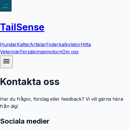
TailSense
Hundar
Katter
Artiklar
Foderkalkylator
Hitta
Veterinär
Försäkringsmotorn
Om oss
Kontakta oss
Har du frågor, förslag eller feedback? Vi vill gärna höra
från dig!
Sociala medier