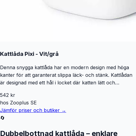
Kattlåda Pixi - Vit/grå
Denna snygga kattlåda har en modern design med höga
kanter för att garanterat slippa läck- och stänk. Kattlådan
är designad med ett hål i locket där katten lätt och
bekvämt kan gå in i lådan för att uträtta sina behov. Golvet
542
kr
på locket är utrustat med anti-glid och kan lätt fånga upp
hos
Zooplus SE
eventuell kattsand som fastnat på kattens tass under
Jämför priser och butiker →
besöket. Trots sin kompakta utsida är den rymlig och lätt
🔄
för katten att besöka. Kattlådan är även designad för att
vara lätt att rengöra och locket är enkelt att ta av och
Dubbelbottnad kattlåda – enklare
sätta på. Den är även utrustad med passande krok för att