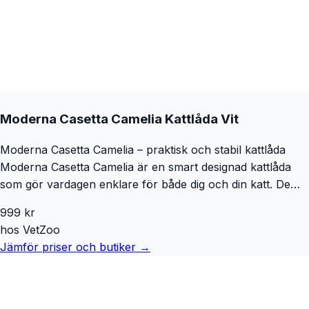
Moderna Casetta Camelia Kattlåda Vit
Moderna Casetta Camelia – praktisk och stabil kattlåda
Moderna Casetta Camelia är en smart designad kattlåda
som gör vardagen enklare för både dig och din katt. De
höga väggarna minimerar spill, medan den låga ingången
999
kr
gör den lättillgänglig för katter i alla åldrar. En perfekt
hos
VetZoo
kombination av funktion och komfort! Fördelar med
Jämför priser och butiker →
Moderna Casetta Camelia Kattlåda med Innerlåda: Praktisk
förvaring: Inbyggd plats för den medföljande Handy Max-
skopan gör rengöringen smidig. Skydd mot spill: Höga
väggar håller kattsanden på plats, medan den låga