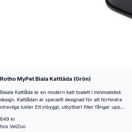
Rotho MyPet Biala Kattlåda (Grön)
Beiala Kattlåda är en modern katt toalett i minimalistisk
design. Kattlådan är speciellt designad för att förhindra
otrevliga lukter Ett inbyggt, utbytbart filter fångar upp
eventuella otrevliga dofter. Dessutom har kattluckan en
649
kr
magnetstängning som förhindrar att eventuella dofter
hos
VetZoo
sprids. Kattlåda i två delar – Enkel att rengöra Praktiska