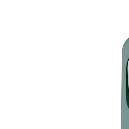
ingången gör det enkelt för katten att gå in och ut. Enkel
att rengöra: Innerlådan gör rengöring snabb och smidig.
Stabil och reptålig: Tillverkad av slitstark premiumplast
med en stabil botten. Mått: 75,7 x 45 x 45 cm