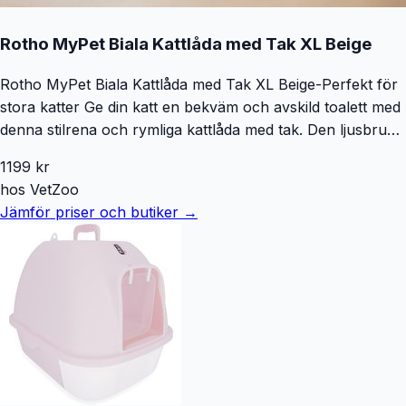
Rotho MyPet Biala Kattlåda med Tak XL Beige
Rotho MyPet Biala Kattlåda med Tak XL Beige-Perfekt för
stora katter Ge din katt en bekväm och avskild toalett med
denna stilrena och rymliga kattlåda med tak. Den ljusbruna
designen passar perfekt i moderna hem och är idealisk för
1199
kr
större katter eller hushåll med flera katter. För att hålla
hos
VetZoo
luften fräsch är kattlådan utrustad med dubbla kolfilter
Jämför priser och butiker →
som effektivt neutraliserar dåliga lukter. Den
magnetstängda dörren hjälper dessutom till att minska spill
och hindrar lukt från att spridas i rummet. Fördelar med
Rotho MyPet Biala Kattlåda med Tak XL Cappuccino:
Rymlig design: Perfekt för större katter som Maine Coon
och hushåll med flera katter. Effektiv luktminskning:
Dubbla kolfilter och en magnetstängd lucka håller
oönskade dofter inne i lådan. Smidig rengöring: Utrustad
med handtag på ovansidan och sidorna för enkel