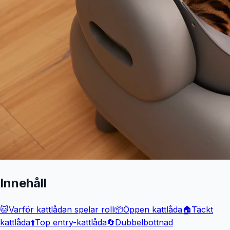
Innehåll
🐱
Varför kattlådan spelar roll
📦
Öppen kattlåda
🏠
Täckt
kattlåda
⬆️
Top entry-kattlåda
🔄
Dubbelbottnad