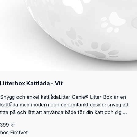
Litterbox Kattlåda - Vit
Snygg och enkel kattlådaLitter Genie® Litter Box är en
kattlåda med modern och genomtänkt design; snygg att
titta på och lätt att använda både för din katt och dig.
Kattlådan har en låg ingång och höga sidoväggar, vilket
399
kr
gör det lätt för katten att kliva in i lådan, men förhindrar att
hos
FirstVet
kattströ sprätts ut över kanten. De höga kanterna är