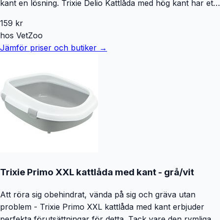
kant en lösning. Trixie Delio Kattlåda med hög kant har et
vackert motiv på sidorna. Kattlådan är tillverkad i plast.
159
kr
Storlek 48x35x20 cm
hos
VetZoo
Jämför priser och butiker →
Trixie Primo XXL kattlåda med kant - grå/vit
Att röra sig obehindrat, vända på sig och gräva utan
problem - Trixie Primo XXL kattlåda med kant erbjuder
perfekta förutsättningar för detta. Tack vare den rymliga