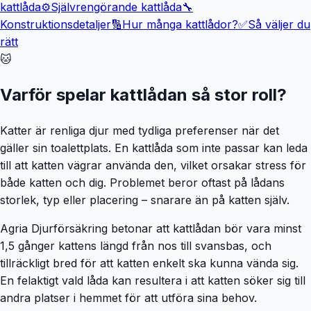
kattlåda
⚙️
Självrengörande kattlåda
🔧
Konstruktionsdetaljer
🔢
Hur många kattlådor?
✅
Så väljer du
rätt
🐱
Varför spelar kattlådan så stor roll?
Katter är renliga djur med tydliga preferenser när det
gäller sin toalettplats. En kattlåda som inte passar kan leda
till att katten vägrar använda den, vilket orsakar stress för
både katten och dig. Problemet beror oftast på lådans
storlek, typ eller placering – snarare än på katten själv.
Agria Djurförsäkring betonar att kattlådan bör vara minst
1,5 gånger kattens längd från nos till svansbas, och
tillräckligt bred för att katten enkelt ska kunna vända sig.
En felaktigt vald låda kan resultera i att katten söker sig till
andra platser i hemmet för att utföra sina behov.