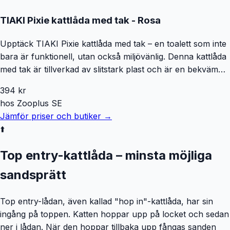
hantering och förflyttning. Rotho MyPet Biala Kattlåda med
TIAKI Pixie kattlåda med tak - Rosa
Tak XL erbjuder en bekväm och hygienisk lösning för din
katt, samtidigt som den håller ditt hem fräscht och fritt från
Upptäck TIAKI Pixie kattlåda med tak – en toalett som inte
oönskade dofter. Mått: 49,9 x 61,4 x 57,6 cm
bara är funktionell, utan också miljövänlig. Denna kattlåda
med tak är tillverkad av slitstark plast och är en bekväm
och hygienisk lösning för kattens dagliga behov. Det allra
394
kr
bästa är det innovativa lådsystemet: Den praktiska lådan
hos
Zooplus SE
för kattströ gör det nämligen väldigt enkelt att tömma bort
Jämför priser och butiker →
kattströet utan stor ansträngning och utan att behöva ta
⬆️
bort taket först. Dessutom ser den transparenta
svängdörren till att det är enkelt att ta sig in men ger
Top entry-kattlåda – minsta möjliga
samtidigt din katt den avskildhet den behöver. Och om det
är dags för storrengöring av toaletten Pixie från TIAKI är
sandsprätt
det inga problem: Överdelen är nämligen enkel att ta av.
En annan finess är ded snygga hållaren på baksidan, där
Top entry-lådan, även kallad "hop in"-kattlåda, har sin
den medföljande kattspaden alltid har sin plats. TIAKI Pixie
ingång på toppen. Katten hoppar upp på locket och sedan
kattlåda med tak i överblick: Söt kattoalett med huva för
ner i lådan. När den hoppar tillbaka upp fångas sanden