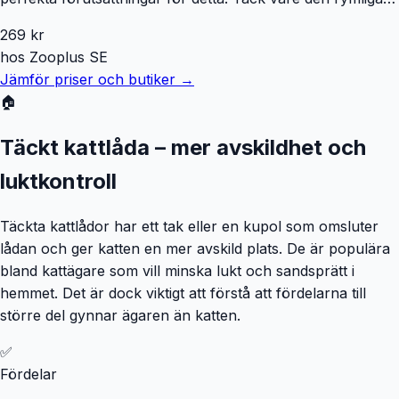
designen är den också perfekt för stora katter. Kattlådan
269
kr
är gjord av robust plast och har en bred kant som
hos
Zooplus SE
förhindrar att för mycket strö hamnar på golvet. Kanten
Jämför priser och butiker →
kan enkelt tas bort, vilket gör det enkelt att rengöra
🏠
toaletten. Ingången till XXL-kattlådan är lägre så att
kattungar, sjuka eller äldre katter också kan komma in i
Täckt kattlåda – mer avskildhet och
den utan problem. Primo XXL-modellen är utrustad med
plastfötter på undersidan och står stabilt. Trixie kattoalett
luktkontroll
Primo XXL med kant i överblick: Rymlig kattlåda för katter
Extra mycket utrymme: också perfekt för stora raser
Täckta kattlådor har ett tak eller en kupol som omsluter
Sänkt, lägre ingång: enkelt att ta sig in i den för kattungar,
lådan och ger katten en mer avskild plats. De är populära
sjuka och svaga eller äldre katter Avtagbar kant: lätt att ta
bland kattägare som vill minska lukt och sandsprätt i
bort och sätta tillbaka igen, underlättar rengöringen 4
hemmet. Det är dock viktigt att förstå att fördelarna till
plastfötter: står stabilt Färg: vit/grå, vit/blå Material: plast
större del gynnar ägaren än katten.
Mått: L 71 x B 56 x H 25 cm
✅
Fördelar