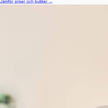
Jämför priser och butiker →
detaljer: Kattlådan består av 2 delar. En överdel som enkelt
kan lyftas bort vid rengöring och en hög bottendel, som
förhindrar att kattsand sprids ut. På bottendelen kan
kattspaden fästas när den inte används. Den är lätt att
transportera tack vare två inbyggda handtag i locket.
Denna premium kattlådan behöver inte stå gömd ett
badrum utan kan tack vare sin snygga, praktiska design
vara en del av din inredning. Den finns i två olika färger.
Egenskaper Förebygger otrevlig lukt Enkel att rengöra
Modern design Utbytbart lukt filter Mått: 57,2cm x 39,3cm
x 40,4cm