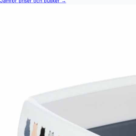
Jämför priser och butiker →
den förhindrar att kattsanden sprids utanför lådan vid
krafsande. Skyddskanten är avtagbar och underlättar
därmed rengöringen av kattlådan. Savic kattlåda Iriz med
kant – 50 cm i överblick: Avtagbar skyddskant Låg
instegshöjd Idealisk för kattungar, äldre eller sjuka katter
Tillverkas i Belgien Färg: Underdel: grå / nordisk brun /
toskansk röd Skyddskant: vit / champagne rosa Material:
plast Mått: Totalt: L 50 x B 37 x H 14 cm Instegshöjd med
kant: 14 cm Instegshöjd utan kant: 11 cm