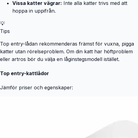
Vissa katter vägrar:
Inte alla katter trivs med att
stunder som din älskling får uppleva, oavsett om det är
hoppa in uppifrån.
leksaken som den konstant gnager på, klösträdet som den
vässar sin klor på varje dag eller sängen där den lyckligt
💡
rullar ihop sig och tillbringar en hel del timmar. TIAKI ska
Tips
vara det varumärke som står vid er sida i alla livets
situationer: både i de vackra, skinande stunderna som ger
Top entry-lådan rekommenderas främst för vuxna, pigga
glädje åt er båda, och även i de stunder som är håriga,
katter utan rörelseproblem. Om din katt har höftproblem
klösta eller söndertuggade. Det är där vi vill vara. TIAKI.
eller artros bör du välja en låginstegsmodell istället.
En del av ert liv.
Top entry-kattlådor
Jämför priser och egenskaper: