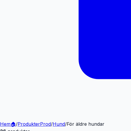
Hem
🏠
/
Produkter
Prod
/
Hund
/
För äldre hundar