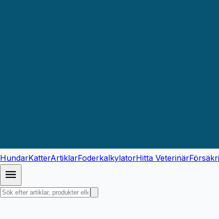
Hundar
Katter
Artiklar
Foderkalkylator
Hitta Veterinär
Försäkr