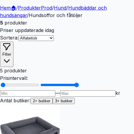
Hem
🏠
/
Produkter
Prod
/
Hund
/
Hundbäddar och
hundsängar
/
Hundsoffor och fåtöljer
5
produkter
Priser uppdaterade idag
Sortera:
Filter
5 produkter
Prisintervall:
—
kr
Antal butiker:
2
+ butiker
3
+ butiker