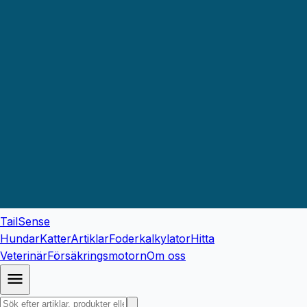
TailSense
Hundar
Katter
Artiklar
Foderkalkylator
Hitta
Veterinär
Försäkringsmotorn
Om oss