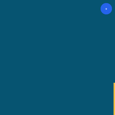
+
+
+
+
+