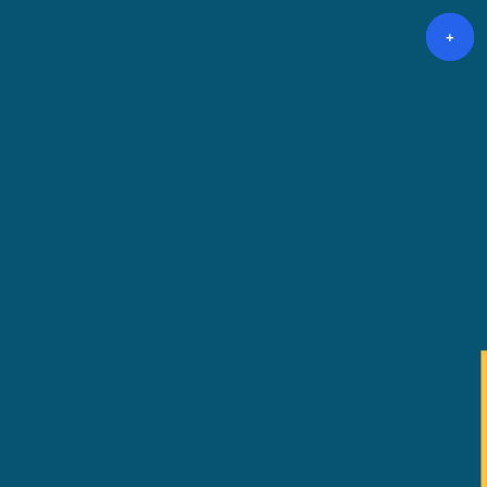
+
+
+
+
+