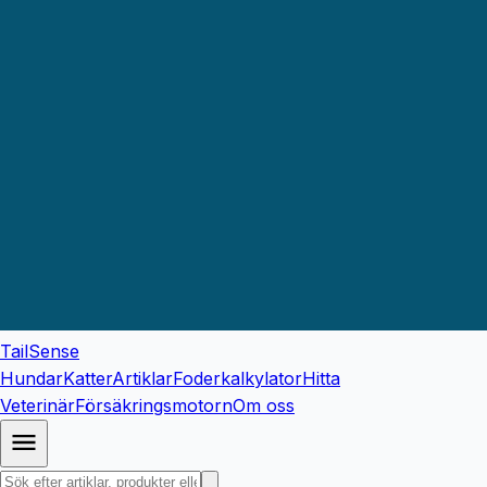
TailSense
Hundar
Katter
Artiklar
Foderkalkylator
Hitta
Veterinär
Försäkringsmotorn
Om oss