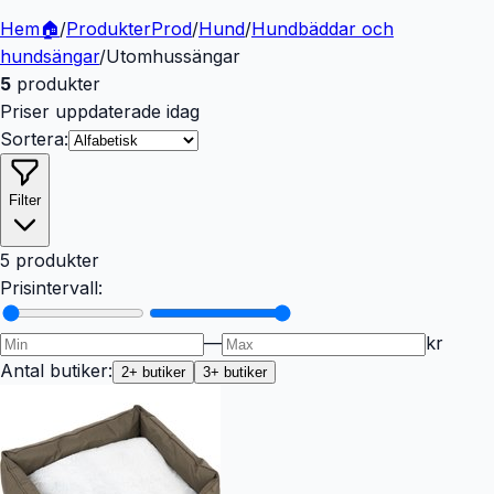
Hem
🏠
/
Produkter
Prod
/
Hund
/
Hundbäddar och
hundsängar
/
Utomhussängar
5
produkter
Priser uppdaterade idag
Sortera:
Filter
5 produkter
Prisintervall:
—
kr
Antal butiker:
2
+ butiker
3
+ butiker