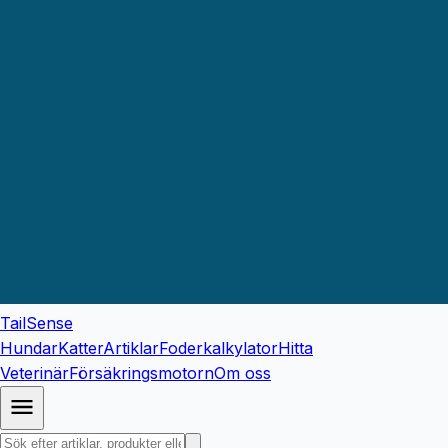
TailSense
Hundar
Katter
Artiklar
Foderkalkylator
Hitta
Veterinär
Försäkringsmotorn
Om oss