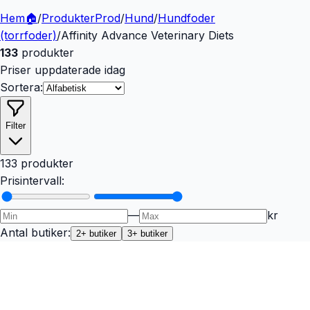
Hem
🏠
/
Produkter
Prod
/
Hund
/
Hundfoder
(torrfoder)
/
Affinity Advance Veterinary Diets
133
produkter
Priser uppdaterade idag
Sortera:
Filter
133 produkter
Prisintervall:
—
kr
Antal butiker:
2
+ butiker
3
+ butiker