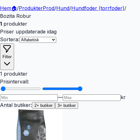
Hem
🏠
/
Produkter
Prod
/
Hund
/
Hundfoder (torrfoder)
/
Bozita Robur
1
produkter
Priser uppdaterade idag
Sortera:
Filter
1 produkter
Prisintervall:
—
kr
Antal butiker:
2
+ butiker
3
+ butiker