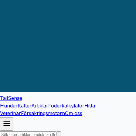
TailSense
Hundar
Katter
Artiklar
Foderkalkylator
Hitta
Veterinär
Försäkringsmotorn
Om oss