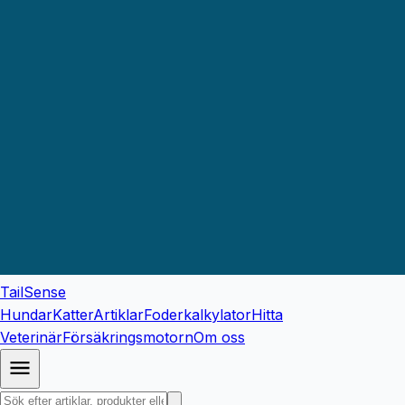
TailSense
Hundar
Katter
Artiklar
Foderkalkylator
Hitta
Veterinär
Försäkringsmotorn
Om oss