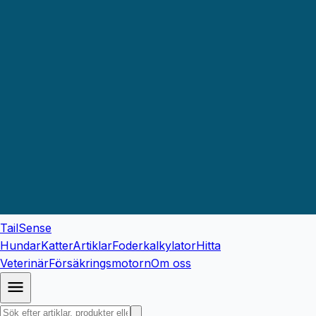
TailSense
Hundar
Katter
Artiklar
Foderkalkylator
Hitta
Veterinär
Försäkringsmotorn
Om oss