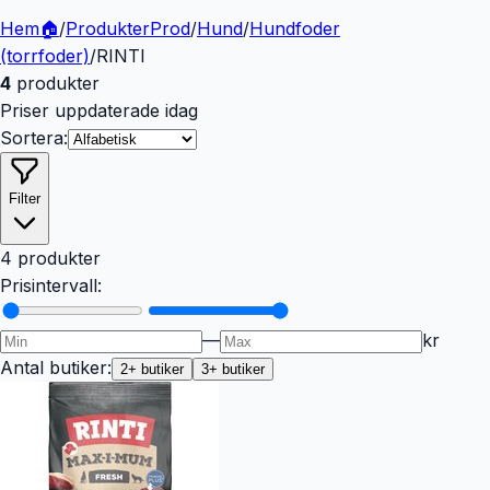
Hem
🏠
/
Produkter
Prod
/
Hund
/
Hundfoder
(torrfoder)
/
RINTI
4
produkter
Priser uppdaterade idag
Sortera:
Filter
4 produkter
Prisintervall:
—
kr
Antal butiker:
2
+ butiker
3
+ butiker