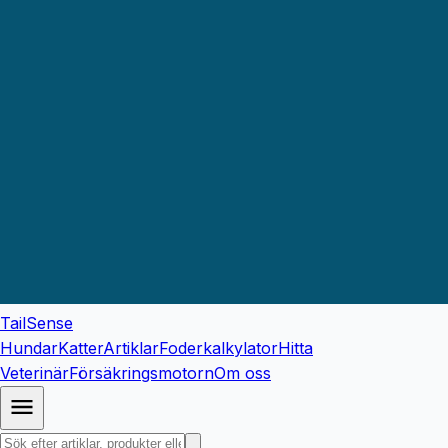
TailSense
Hundar
Katter
Artiklar
Foderkalkylator
Hitta
Veterinär
Försäkringsmotorn
Om oss