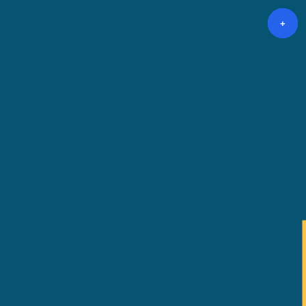
+
+
+
+