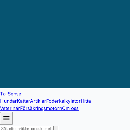
TailSense
Hundar
Katter
Artiklar
Foderkalkylator
Hitta
Veterinär
Försäkringsmotorn
Om oss