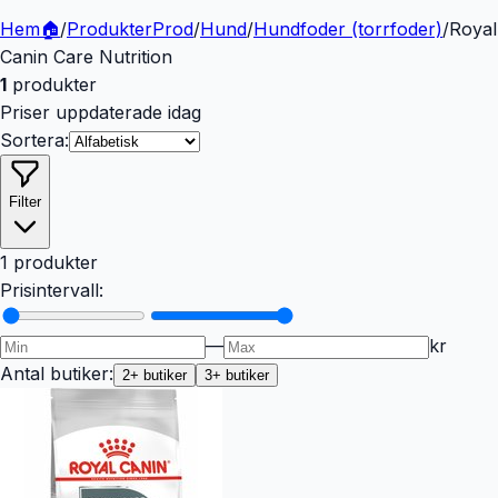
Hem
🏠
/
Produkter
Prod
/
Hund
/
Hundfoder (torrfoder)
/
Royal
Canin Care Nutrition
1
produkter
Priser uppdaterade idag
Sortera:
Filter
1 produkter
Prisintervall:
—
kr
Antal butiker:
2
+ butiker
3
+ butiker