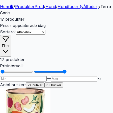
Hem
🏠
/
Produkter
Prod
/
Hund
/
Hundfoder (våtfoder)
/
Terra
Canis
17
produkter
Priser uppdaterade idag
Sortera:
Filter
17 produkter
Prisintervall:
—
kr
Antal butiker:
2
+ butiker
3
+ butiker