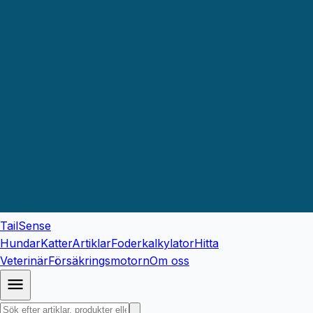
TailSense
Hundar
Katter
Artiklar
Foderkalkylator
Hitta
Veterinär
Försäkringsmotorn
Om oss