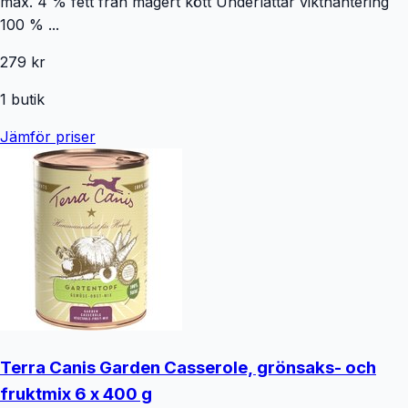
max. 4 % fett från magert kött Underlättar vikthantering
100 % ...
279 kr
1
butik
Jämför priser
Terra Canis Garden Casserole, grönsaks- och
fruktmix 6 x 400 g