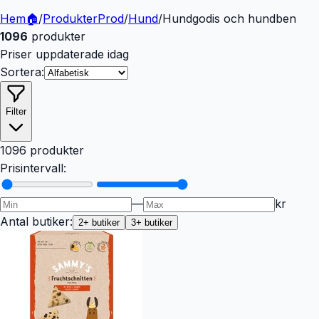
Hem
🏠
/
Produkter
Prod
/
Hund
/
Hundgodis och hundben
1096
produkter
Priser uppdaterade idag
Sortera:
Filter
1096 produkter
Prisintervall:
—
kr
Antal butiker:
2
+ butiker
3
+ butiker