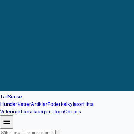
TailSense
Hundar
Katter
Artiklar
Foderkalkylator
Hitta
Veterinär
Försäkringsmotorn
Om oss