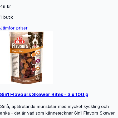
48 kr
1
butik
Jämför priser
8in1 Flavours Skewer Bites - 3 x 100 g
Små, aptitretande munsbitar med mycket kyckling och
anka - det är vad som kännetecknar 8in1 Flavors Skewer