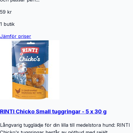
59 kr
1
butik
Jämför priser
RINTI Chicko Small tuggringar - 5 x 30 g
Långvarig tugglädje för din lilla till medelstora hund: RINTI
Chicko's tuggringar består av nöthud med rejält