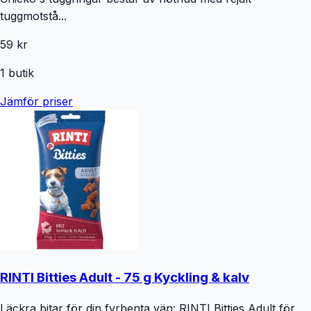
tuggmotstå...
59 kr
1
butik
Jämför priser
RINTI Bitties Adult - 75 g Kyckling & kalv
Läckra bitar för din fyrbenta vän: RINTI Bitties Adult för