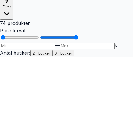
Filter
74 produkter
Prisintervall:
—
kr
Antal butiker:
2
+ butiker
3
+ butiker