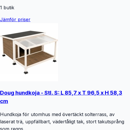
1
butik
Jämför priser
Doug hundkoja - Stl. S: L 85,7 x T 96,5 x H 58,3
cm
Hundkoja för utomhus med övertäckt solterrass, av
laserat trä, uppfällbart, vädertåligt tak, stort takutsprång
som regns...