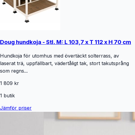
Doug hundkoja - Stl. M: L 103,7 x T 112 x H 70 cm
Hundkoja för utomhus med övertäckt solterrass, av
laserat trä, uppfällbart, vädertåligt tak, stort takutsprång
som regns...
1 809 kr
1
butik
Jämför priser