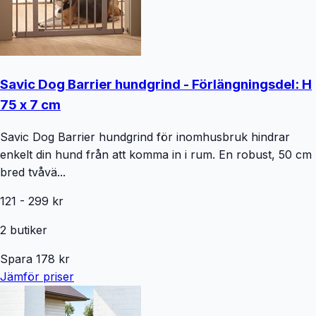
Savic Dog Barrier hundgrind - Förlängningsdel: H
75 x 7 cm
Savic Dog Barrier hundgrind för inomhusbruk hindrar
enkelt din hund från att komma in i rum. En robust, 50 cm
bred tvåvä...
121
-
299
kr
2
butiker
Spara
178
kr
Jämför priser