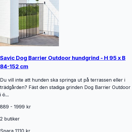
Savic Dog Barrier Outdoor hundgrind - H 95 x B
84-152 cm
Du vill inte att hunden ska springa ut på terrassen eller i
trädgården? Fäst den stadiga grinden Dog Barrier Outdoor
i ö...
889
-
1999
kr
2
butiker
Spara
1110
kr