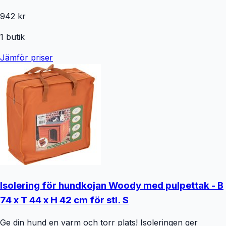
942 kr
1
butik
Jämför priser
Isolering för hundkojan Woody med pulpettak - B
74 x T 44 x H 42 cm för stl. S
Ge din hund en varm och torr plats! Isoleringen ger