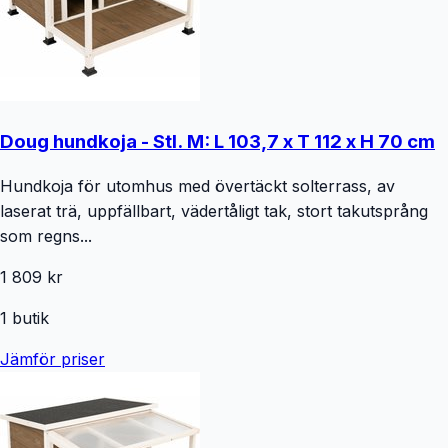
Doug hundkoja - Stl. M: L 103,7 x T 112 x H 70 cm
Hundkoja för utomhus med övertäckt solterrass, av
laserat trä, uppfällbart, vädertåligt tak, stort takutsprång
som regns...
1 809 kr
1
butik
Jämför priser