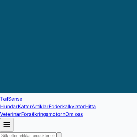
TailSense
Hundar
Katter
Artiklar
Foderkalkylator
Hitta
Veterinär
Försäkringsmotorn
Om oss