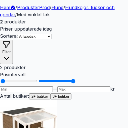
Hem
🏠
/
Produkter
Prod
/
Hund
/
Hundkojor, luckor och
grindar
/
Med vinklat tak
2
produkter
Priser uppdaterade idag
Sortera:
Filter
2 produkter
Prisintervall:
—
kr
Antal butiker:
2
+ butiker
3
+ butiker