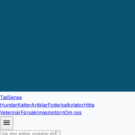
TailSense
Hundar
Katter
Artiklar
Foderkalkylator
Hitta
Veterinär
Försäkringsmotorn
Om oss