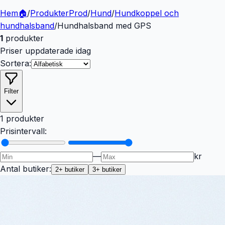
Hem
🏠
/
Produkter
Prod
/
Hund
/
Hundkoppel och
hundhalsband
/
Hundhalsband med GPS
1
produkter
Priser uppdaterade idag
Sortera:
Filter
1 produkter
Prisintervall:
—
kr
Antal butiker:
2
+ butiker
3
+ butiker