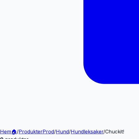
Hem
🏠
/
Produkter
Prod
/
Hund
/
Hundleksaker
/
Chuckit!