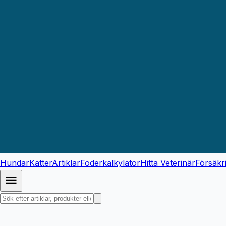
Hundar
Katter
Artiklar
Foderkalkylator
Hitta Veterinär
Försäkr