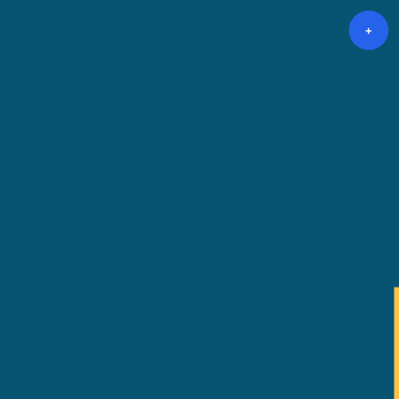
+
+
+