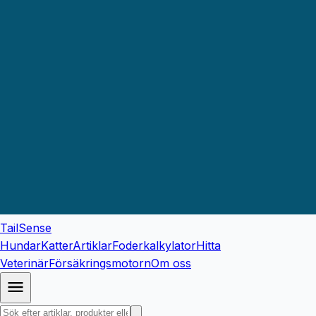
TailSense
Hundar
Katter
Artiklar
Foderkalkylator
Hitta
Veterinär
Försäkringsmotorn
Om oss