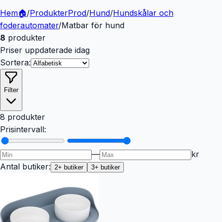
Hem
🏠
/
Produkter
Prod
/
Hund
/
Hundskålar och
foderautomater
/
Matbar för hund
8
produkter
Priser uppdaterade idag
Sortera:
Filter
8 produkter
Prisintervall:
—
kr
Antal butiker:
2
+ butiker
3
+ butiker