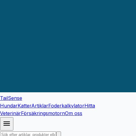
TailSense
Hundar
Katter
Artiklar
Foderkalkylator
Hitta
Veterinär
Försäkringsmotorn
Om oss