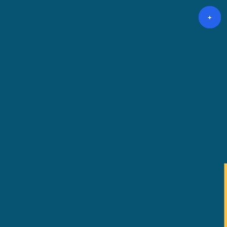
+
+
+
+
+
+
+
+