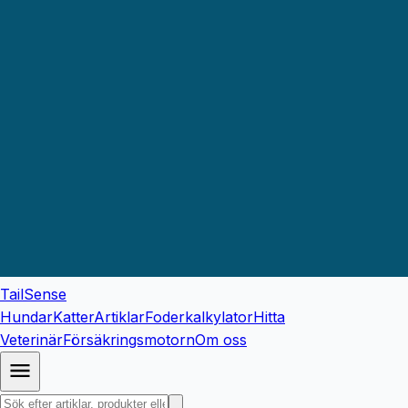
TailSense
Hundar
Katter
Artiklar
Foderkalkylator
Hitta
Veterinär
Försäkringsmotorn
Om oss