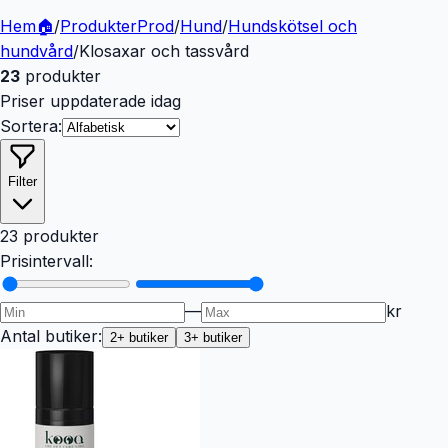
Hem
🏠
/
Produkter
Prod
/
Hund
/
Hundskötsel och
hundvård
/
Klosaxar och tassvård
23
produkter
Priser uppdaterade idag
Sortera:
Filter
23 produkter
Prisintervall:
—
kr
Antal butiker:
2
+ butiker
3
+ butiker