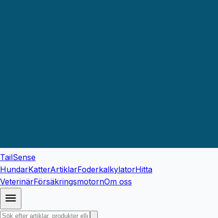
TailSense
Hundar
Katter
Artiklar
Foderkalkylator
Hitta
Veterinär
Försäkringsmotorn
Om oss