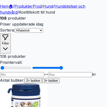
Hem
🏠
/
Produkter
Prod
/
Hund
/
Hundskötsel och
hundvård
/
Kosttillskott till hund
108
produkter
Priser uppdaterade idag
Sortera:
Filter
108 produkter
Prisintervall:
—
kr
Antal butiker:
2
+ butiker
3
+ butiker