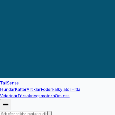
TailSense
Hundar
Katter
Artiklar
Foderkalkylator
Hitta
Veterinär
Försäkringsmotorn
Om oss