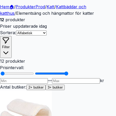
Hem
🏠
/
Produkter
Prod
/
Katt
/
Kattbäddar och
katthus
/
Elementsäng och hängmattor för katter
12
produkter
Priser uppdaterade idag
Sortera:
Filter
12 produkter
Prisintervall:
—
kr
Antal butiker:
2
+ butiker
3
+ butiker