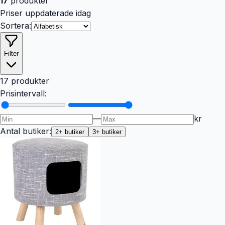
17
produkter
Priser uppdaterade idag
Sortera:
Filter
17 produkter
Prisintervall:
—
kr
Antal butiker:
2
+ butiker
3
+ butiker