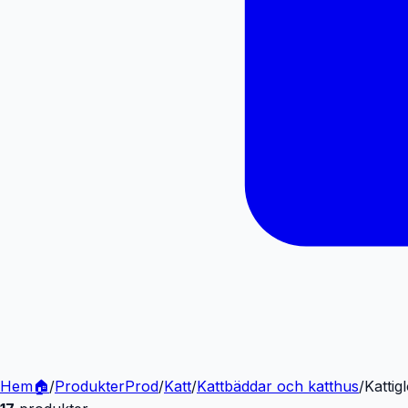
Hem
🏠
/
Produkter
Prod
/
Katt
/
Kattbäddar och katthus
/
Kattig