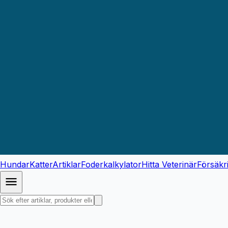
Hundar
Katter
Artiklar
Foderkalkylator
Hitta Veterinär
Försäkr