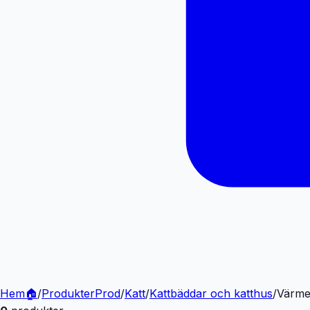
Hem
🏠
/
Produkter
Prod
/
Katt
/
Kattbäddar och katthus
/
Värme