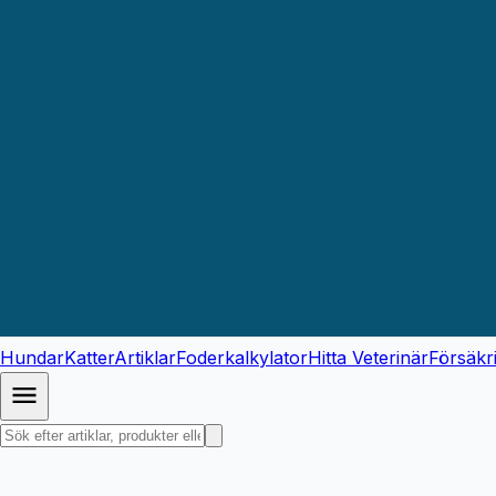
Hundar
Katter
Artiklar
Foderkalkylator
Hitta Veterinär
Försäkr