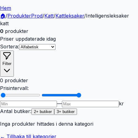
Hem
🏠
/
Produkter
Prod
/
Katt
/
Kattleksaker
/
Intelligensleksaker
katt
0
produkter
Priser uppdaterade idag
Sortera:
Filter
0 produkter
Prisintervall:
—
kr
Antal butiker:
2
+ butiker
3
+ butiker
Inga produkter hittades i denna kategori
← Tillbaka till kategorier