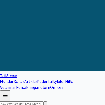
TailSense
Hundar
Katter
Artiklar
Foderkalkylator
Hitta
Veterinär
Försäkringsmotorn
Om oss