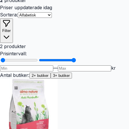
2
produkter
Priser uppdaterade idag
Sortera:
Filter
2 produkter
Prisintervall:
—
kr
Antal butiker:
2
+ butiker
3
+ butiker