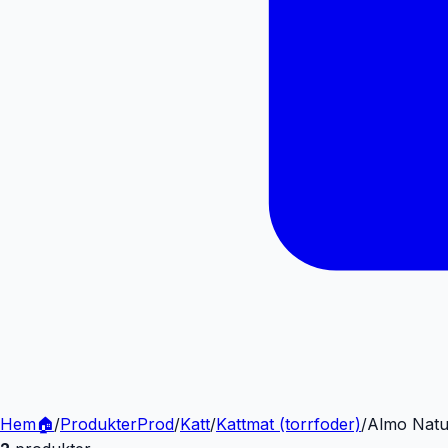
Hem
🏠
/
Produkter
Prod
/
Katt
/
Kattmat (torrfoder)
/
Almo Natu