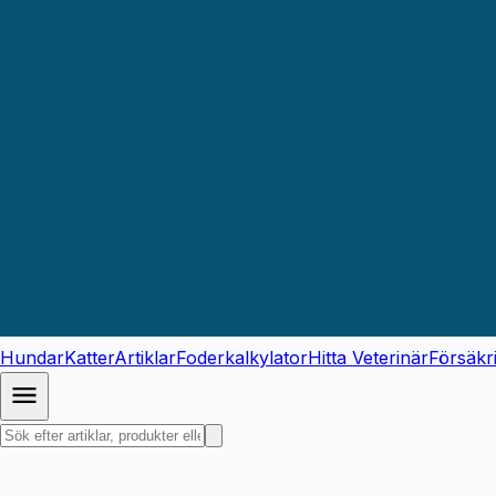
Hundar
Katter
Artiklar
Foderkalkylator
Hitta Veterinär
Försäkr