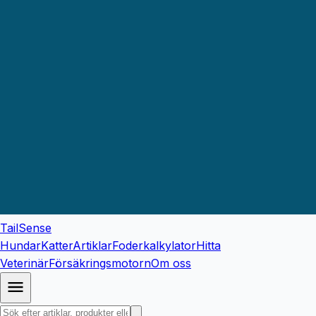
TailSense
Hundar
Katter
Artiklar
Foderkalkylator
Hitta
Veterinär
Försäkringsmotorn
Om oss