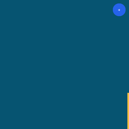
+
+
+
+
+
+
+