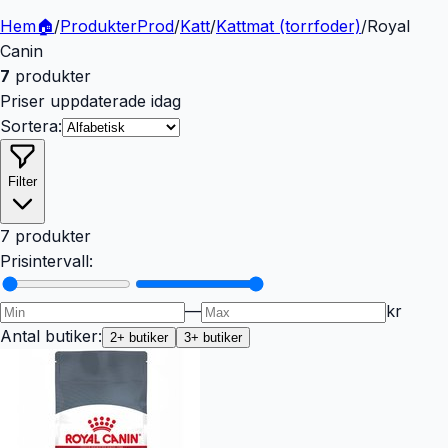
Hem
🏠
/
Produkter
Prod
/
Katt
/
Kattmat (torrfoder)
/
Royal
Canin
7
produkter
Priser uppdaterade idag
Sortera:
Filter
7 produkter
Prisintervall:
—
kr
Antal butiker:
2
+ butiker
3
+ butiker