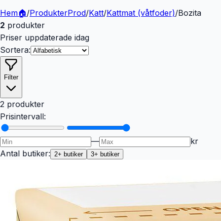
Hem
🏠
/
Produkter
Prod
/
Katt
/
Kattmat (våtfoder)
/
Bozita
2
produkter
Priser uppdaterade idag
Sortera:
Filter
2 produkter
Prisintervall:
—
kr
Antal butiker:
2
+ butiker
3
+ butiker