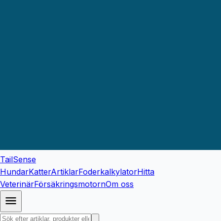
TailSense
Hundar
Katter
Artiklar
Foderkalkylator
Hitta
Veterinär
Försäkringsmotorn
Om oss