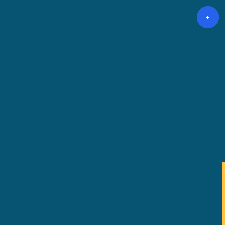
+
+
+
+