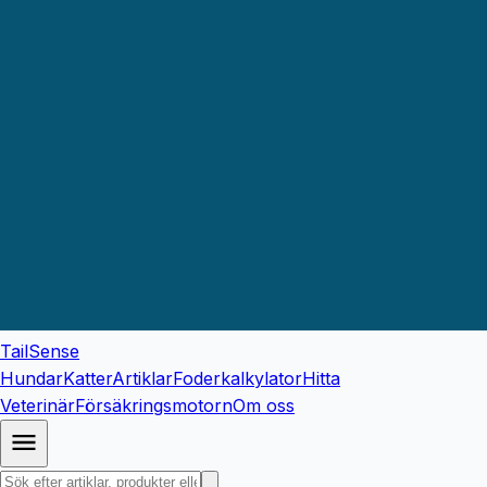
TailSense
Hundar
Katter
Artiklar
Foderkalkylator
Hitta
Veterinär
Försäkringsmotorn
Om oss