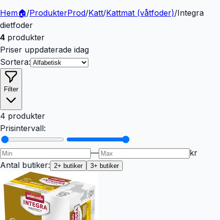
Hem
🏠
/
Produkter
Prod
/
Katt
/
Kattmat (våtfoder)
/
Integra
dietfoder
4
produkter
Priser uppdaterade idag
Sortera:
Filter
4 produkter
Prisintervall:
—
kr
Antal butiker:
2
+ butiker
3
+ butiker