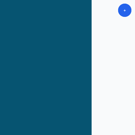
+
+
+