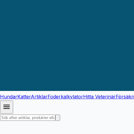
Hundar
Katter
Artiklar
Foderkalkylator
Hitta Veterinär
Försäkr