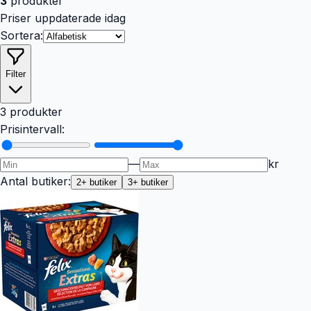
3
produkter
Priser uppdaterade idag
Sortera:
Filter
3 produkter
Prisintervall:
—
kr
Antal butiker:
2
+ butiker
3
+ butiker