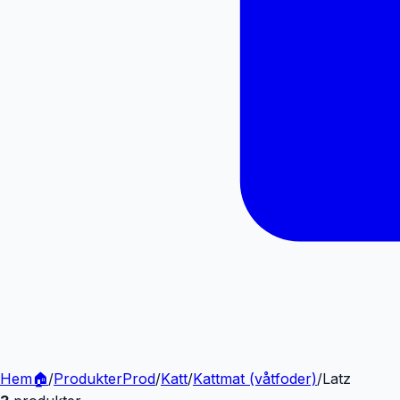
Hem
🏠
/
Produkter
Prod
/
Katt
/
Kattmat (våtfoder)
/
Latz