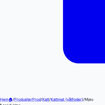
Hem
🏠
/
Produkter
Prod
/
Katt
/
Kattmat (våtfoder)
/
Mjau