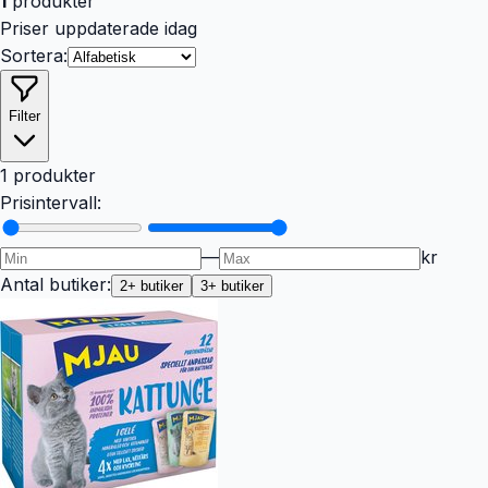
1
produkter
Priser uppdaterade idag
Sortera:
Filter
1 produkter
Prisintervall:
—
kr
Antal butiker:
2
+ butiker
3
+ butiker