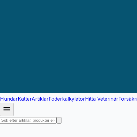
Hundar
Katter
Artiklar
Foderkalkylator
Hitta Veterinär
Försäkr