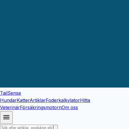
TailSense
Hundar
Katter
Artiklar
Foderkalkylator
Hitta
Veterinär
Försäkringsmotorn
Om oss