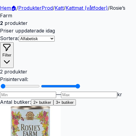
Hem
🏠
/
Produkter
Prod
/
Katt
/
Kattmat (våtfoder)
/
Rosie’s
Farm
2
produkter
Priser uppdaterade idag
Sortera:
Filter
2 produkter
Prisintervall:
—
kr
Antal butiker:
2
+ butiker
3
+ butiker