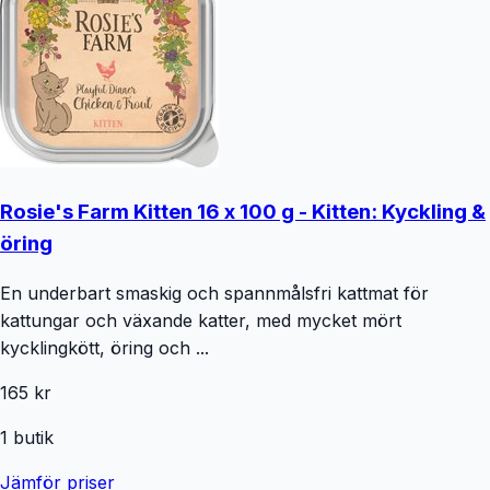
Rosie's Farm Kitten 16 x 100 g - Kitten: Kyckling &
öring
En underbart smaskig och spannmålsfri kattmat för
kattungar och växande katter, med mycket mört
kycklingkött, öring och ...
165 kr
1
butik
Jämför priser