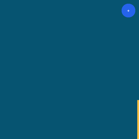
+
+
+
+
+
+
+