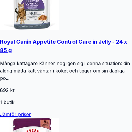
Royal Canin Appetite Control Care in Jelly - 24 x
85 g
Många kattägare känner nog igen sig i denna situation: din
aldrig mätta katt väntar i köket och tigger om sin dagliga
po...
892 kr
1
butik
Jämför priser