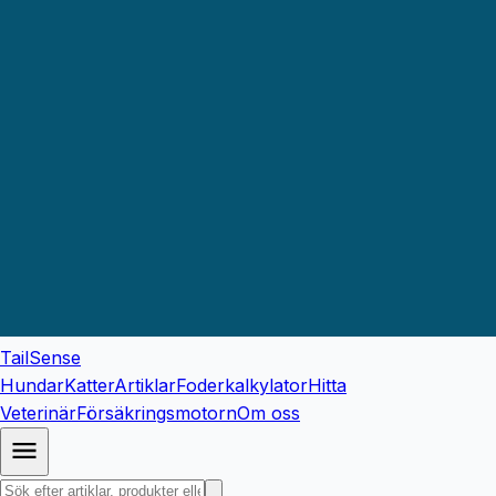
TailSense
Hundar
Katter
Artiklar
Foderkalkylator
Hitta
Veterinär
Försäkringsmotorn
Om oss