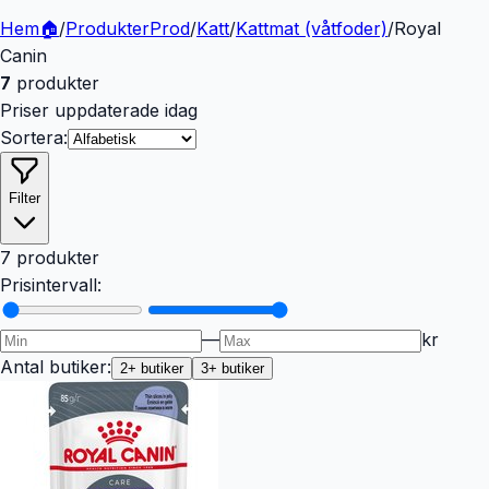
Hem
🏠
/
Produkter
Prod
/
Katt
/
Kattmat (våtfoder)
/
Royal
Canin
7
produkter
Priser uppdaterade idag
Sortera:
Filter
7 produkter
Prisintervall:
—
kr
Antal butiker:
2
+ butiker
3
+ butiker