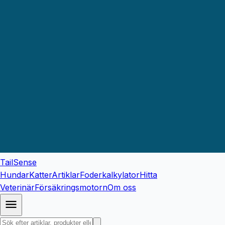
TailSense
Hundar
Katter
Artiklar
Foderkalkylator
Hitta
Veterinär
Försäkringsmotorn
Om oss