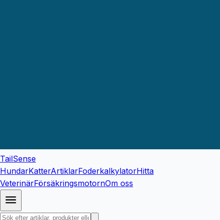
TailSense
Hundar
Katter
Artiklar
Foderkalkylator
Hitta
Veterinär
Försäkringsmotorn
Om oss