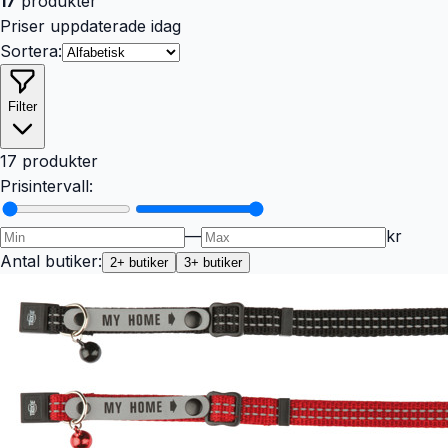
17
produkter
Priser uppdaterade idag
Sortera:
Filter
17 produkter
Prisintervall:
—
kr
Antal butiker:
2
+ butiker
3
+ butiker