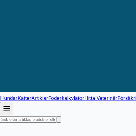
Hundar
Katter
Artiklar
Foderkalkylator
Hitta Veterinär
Försäkr