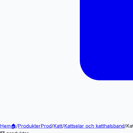
Hem
🏠
/
Produkter
Prod
/
Katt
/
Kattselar och katthalsband
/
Ka