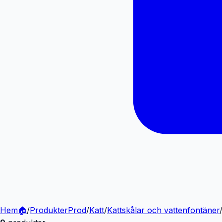
Hem
🏠
/
Produkter
Prod
/
Katt
/
Kattskålar och vattenfontäner