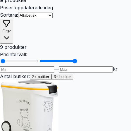
9
produkter
Priser uppdaterade idag
Sortera:
Filter
9 produkter
Prisintervall:
—
kr
Antal butiker:
2
+ butiker
3
+ butiker