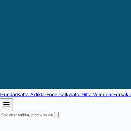
Hundar
Katter
Artiklar
Foderkalkylator
Hitta Veterinär
Försäkr