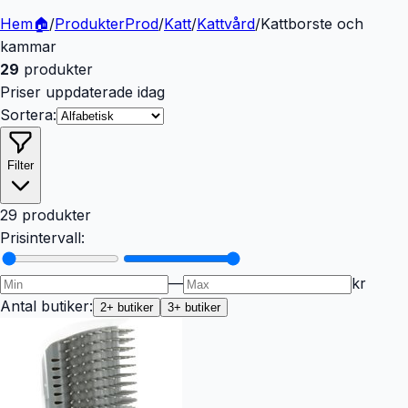
Hem
🏠
/
Produkter
Prod
/
Katt
/
Kattvård
/
Kattborste och
kammar
29
produkter
Priser uppdaterade idag
Sortera:
Filter
29 produkter
Prisintervall:
—
kr
Antal butiker:
2
+ butiker
3
+ butiker