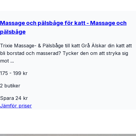
Massage och pälsbåge för katt - Massage och
pälsbåge
Trixie Massage- & Pälsbåge till katt Grå Älskar din katt att
bli borstad och masserad? Tycker den om att stryka sig
mot ...
175
-
199
kr
2
butiker
Spara
24
kr
Jämför priser