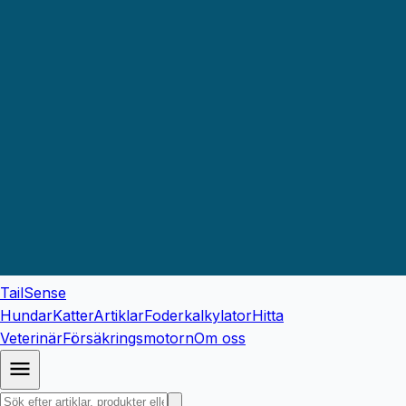
TailSense
Hundar
Katter
Artiklar
Foderkalkylator
Hitta
Veterinär
Försäkringsmotorn
Om oss