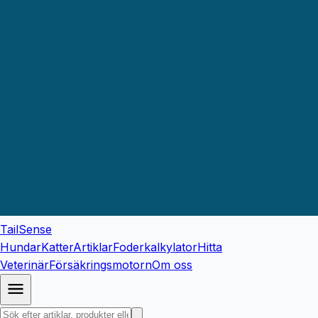
TailSense
Hundar
Katter
Artiklar
Foderkalkylator
Hitta
Veterinär
Försäkringsmotorn
Om oss