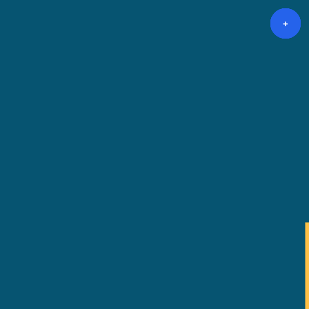
+
+
+
+
+
+
+