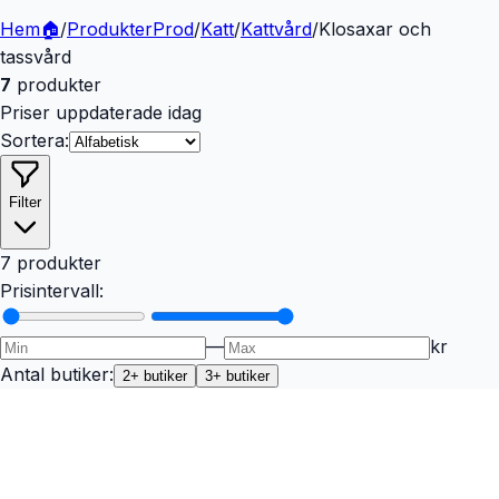
Hem
🏠
/
Produkter
Prod
/
Katt
/
Kattvård
/
Klosaxar och
tassvård
7
produkter
Priser uppdaterade idag
Sortera:
Filter
7 produkter
Prisintervall:
—
kr
Antal butiker:
2
+ butiker
3
+ butiker