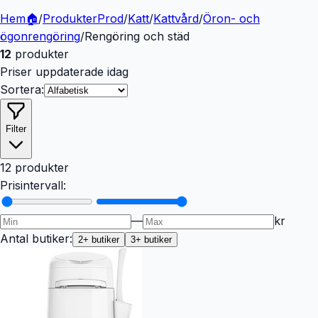
Hem
🏠
/
Produkter
Prod
/
Katt
/
Kattvård
/
Öron- och
ögonrengöring
/
Rengöring och städ
12
produkter
Priser uppdaterade idag
Sortera:
Filter
12 produkter
Prisintervall:
—
kr
Antal butiker:
2
+ butiker
3
+ butiker