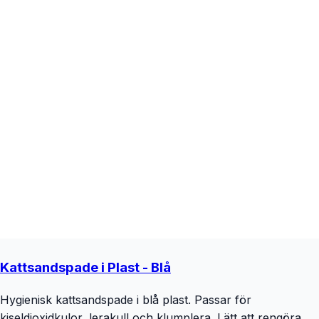
Kattsandspade i Plast - Blå
Hygienisk kattsandspade i blå plast. Passar för
kiseldioxidkulor, lerakull och klumplera. Lätt att rengöra