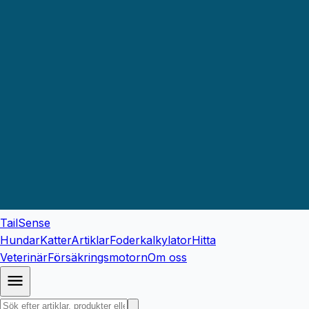
TailSense
Hundar
Katter
Artiklar
Foderkalkylator
Hitta
Veterinär
Försäkringsmotorn
Om oss