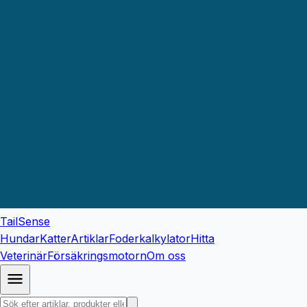
TailSense
Hundar
Katter
Artiklar
Foderkalkylator
Hitta
Veterinär
Försäkringsmotorn
Om oss