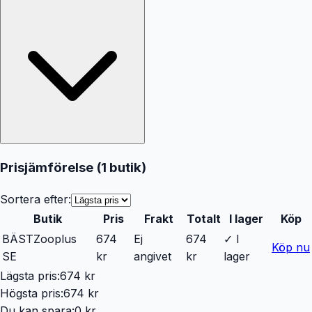
Prisjämförelse (
1
butik
)
Sortera efter:
Butik
Pris
Frakt
Totalt
I lager
Köp
BÄST
Zooplus
674
Ej
674
✓ I
Köp nu
SE
kr
angivet
kr
lager
Lägsta pris:
674 kr
Högsta pris:
674 kr
Du kan spara:
0 kr