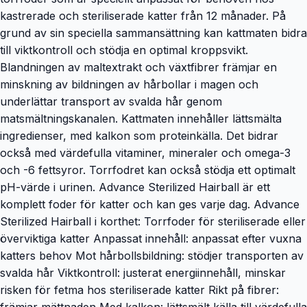
kastrerade och steriliserade katter från 12 månader. På
grund av sin speciella sammansättning kan kattmaten bidra
till viktkontroll och stödja en optimal kroppsvikt.
Blandningen av maltextrakt och växtfibrer främjar en
minskning av bildningen av hårbollar i magen och
underlättar transport av svalda hår genom
matsmältningskanalen. Kattmaten innehåller lättsmälta
ingredienser, med kalkon som proteinkälla. Det bidrar
också med värdefulla vitaminer, mineraler och omega-3
och -6 fettsyror. Torrfodret kan också stödja ett optimalt
pH-värde i urinen. Advance Sterilized Hairball är ett
komplett foder för katter och kan ges varje dag. Advance
Sterilized Hairball i korthet: Torrfoder för steriliserade eller
överviktiga katter Anpassat innehåll: anpassat efter vuxna
katters behov Mot hårbollsbildning: stödjer transporten av
svalda hår Viktkontroll: justerat energiinnehåll, minskar
risken för fetma hos steriliserade katter Rikt på fibrer:
främjar mättnaden Med kalkon: lättsmält källa till värdefulla