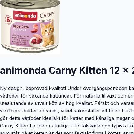
animonda Carny Kitten 12 x 
Ny design, beprövad kvalitet! Under övergångsperioden kan
våtfoder för växande kattungar. För naturlig tillväxt och en o
uteslutande av utvalt kött av hög kvalitet. Färskt och vars
slaktbiprodukter används, vilket säkerställer att fiberstrukt
gör detta våtfoder idealiskt för katter med känsliga magar o
Carny Kitten har den naturliga, oförfalskade och typiska k
som står på etiketten är det som faktiskt finns i köttet. an