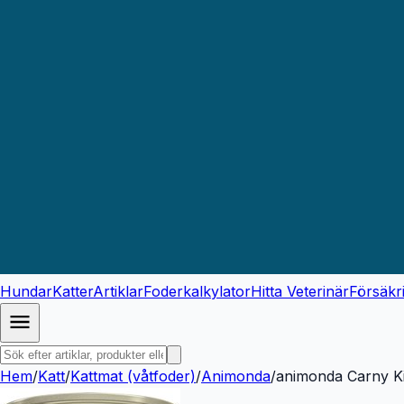
Hundar
Katter
Artiklar
Foderkalkylator
Hitta Veterinär
Försäkr
Hem
/
Katt
/
Kattmat (våtfoder)
/
Animonda
/
animonda Carny Ki