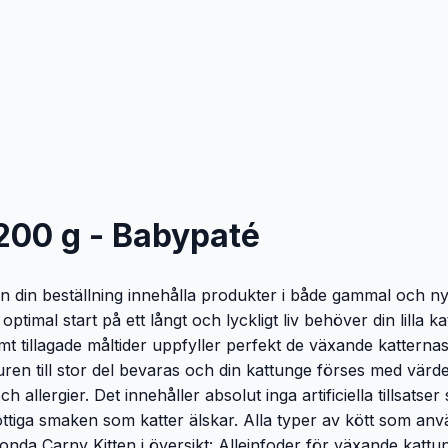
200 g - Babypaté
 din beställning innehålla produkter i både gammal och ny 
ptimal start på ett långt och lyckligt liv behöver din lilla k
amt tillagade måltider uppfyller perfekt de växande kattern
uren till stor del bevaras och din kattunge förses med värdefu
ch allergier. Det innehåller absolut inga artificiella tillsa
öttiga smaken som katter älskar. Alla typer av kött som anv
imonda Carny Kitten i översikt: Alleinfoder för växande kattu