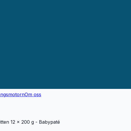
ingsmotorn
Om oss
tten 12 x 200 g - Babypaté