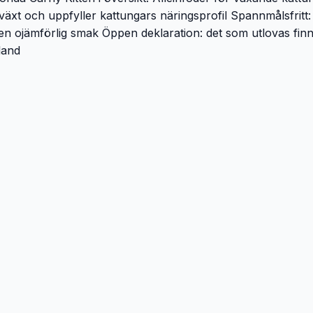
llväxt och uppfyller kattungars näringsprofil Spannmålsfritt:
ch en ojämförlig smak Öppen deklaration: det som utlovas f
land