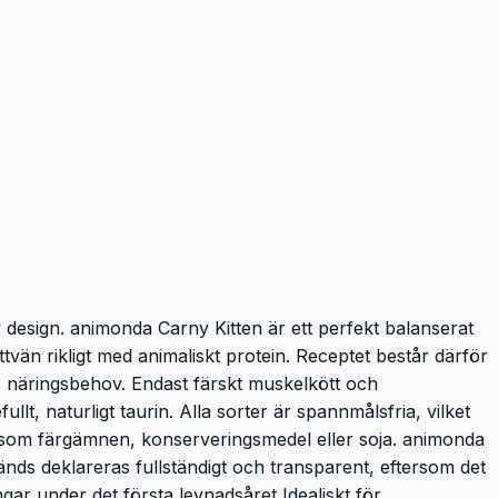
design. animonda Carny Kitten är ett perfekt balanserat
attvän rikligt med animaliskt protein. Receptet består därför
as näringsbehov. Endast färskt muskelkött och
llt, naturligt taurin. Alla sorter är spannmålsfria, vilket
tser som färgämnen, konserveringsmedel eller soja. animonda
änds deklareras fullständigt och transparent, eftersom det
ngar under det första levnadsåret Idealiskt för