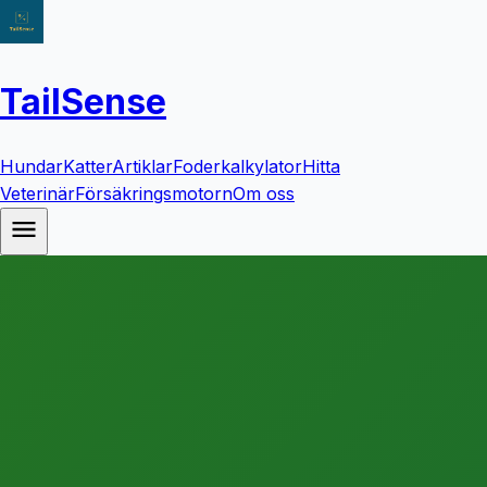
TailSense
Hundar
Katter
Artiklar
Foderkalkylator
Hitta
Veterinär
Försäkringsmotorn
Om oss