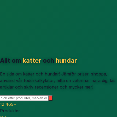
Allt om
katter
och
hundar
En sida om katter och hundar! Jämför priser, shoppa,
använd vår foderkalkylator, hitta en veterinär nära dig, läs
artiklar och skriv recensioner och mycket mer!
12 469
+
Produkter