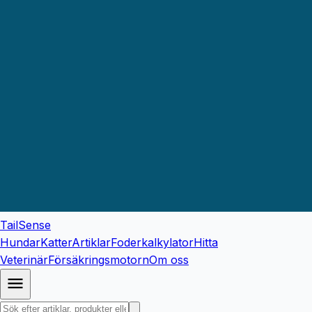
TailSense
Hundar
Katter
Artiklar
Foderkalkylator
Hitta
Veterinär
Försäkringsmotorn
Om oss