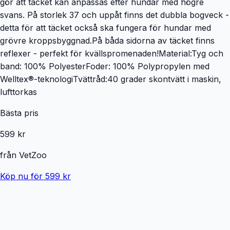
gör att täcket kan anpassas efter hundar med högre
svans. På storlek 37 och uppåt finns det dubbla bogveck -
detta för att täcket också ska fungera för hundar med
grövre kroppsbyggnad.På båda sidorna av täcket finns
reflexer - perfekt för kvällspromenaden!Material:Tyg och
band: 100% PolyesterFoder: 100% Polypropylen med
Welltex®-teknologiTvättråd:40 grader skontvätt i maskin,
lufttorkas
Bästa pris
599 kr
från
VetZoo
Köp nu för 599 kr