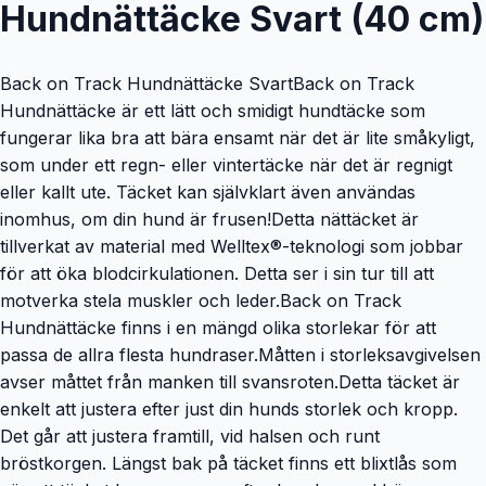
Hundnättäcke Svart (40 cm)
Back on Track Hundnättäcke SvartBack on Track
Hundnättäcke är ett lätt och smidigt hundtäcke som
fungerar lika bra att bära ensamt när det är lite småkyligt,
som under ett regn- eller vintertäcke när det är regnigt
eller kallt ute. Täcket kan självklart även användas
inomhus, om din hund är frusen!Detta nättäcket är
tillverkat av material med Welltex®-teknologi som jobbar
för att öka blodcirkulationen. Detta ser i sin tur till att
motverka stela muskler och leder.Back on Track
Hundnättäcke finns i en mängd olika storlekar för att
passa de allra flesta hundraser.Måtten i storleksavgivelsen
avser måttet från manken till svansroten.Detta täcket är
enkelt att justera efter just din hunds storlek och kropp.
Det går att justera framtill, vid halsen och runt
bröstkorgen. Längst bak på täcket finns ett blixtlås som