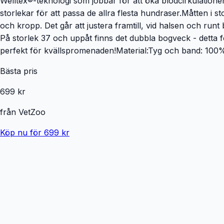
Welltex®-teknologi som jobbar för att öka blodcirkulationen
storlekar för att passa de allra flesta hundraser.Måtten i st
och kropp. Det går att justera framtill, vid halsen och run
På storlek 37 och uppåt finns det dubbla bogveck - detta 
perfekt för kvällspromenaden!Material:Tyg och band: 100%
Bästa pris
699 kr
från
VetZoo
Köp nu för 699 kr