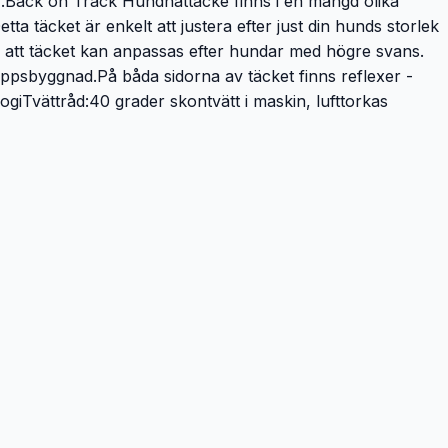
der.Back on Track Hundnättäcke finns i en mängd olika
ta täcket är enkelt att justera efter just din hunds storlek
gör att täcket kan anpassas efter hundar med högre svans.
oppsbyggnad.På båda sidorna av täcket finns reflexer -
Tvättråd:40 grader skontvätt i maskin, lufttorkas