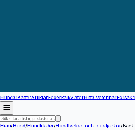
Hundar
Katter
Artiklar
Foderkalkylator
Hitta Veterinär
Försäkr
Hem
/
Hund
/
Hundkläder
/
Hundtäcken och hundjackor
/
Back