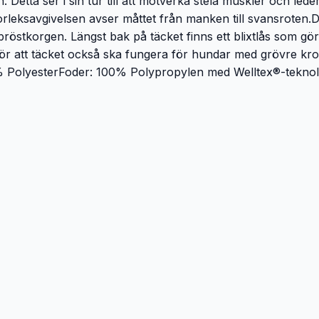
. Detta ser i sin tur till att motverka stela muskler och le
orleksavgivelsen avser måttet från manken till svansroten.Det
t bröstkorgen. Längst bak på täcket finns ett blixtlås som 
för att täcket också ska fungera för hundar med grövre kr
 PolyesterFoder: 100% Polypropylen med Welltex®-teknologi