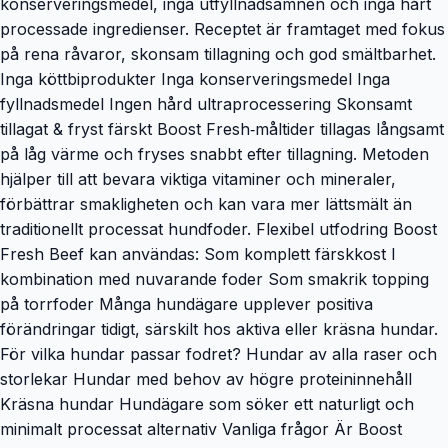
konserveringsmedel, inga utfyllnadsämnen och inga hårt
processade ingredienser. Receptet är framtaget med fokus
på rena råvaror, skonsam tillagning och god smältbarhet.
Inga köttbiprodukter Inga konserveringsmedel Inga
fyllnadsmedel Ingen hård ultraprocessering Skonsamt
tillagat & fryst färskt Boost Fresh‑måltider tillagas långsamt
på låg värme och fryses snabbt efter tillagning. Metoden
hjälper till att bevara viktiga vitaminer och mineraler,
förbättrar smakligheten och kan vara mer lättsmält än
traditionellt processat hundfoder. Flexibel utfodring Boost
Fresh Beef kan användas: Som komplett färskkost I
kombination med nuvarande foder Som smakrik topping
på torrfoder Många hundägare upplever positiva
förändringar tidigt, särskilt hos aktiva eller kräsna hundar.
För vilka hundar passar fodret? Hundar av alla raser och
storlekar Hundar med behov av högre proteininnehåll
Kräsna hundar Hundägare som söker ett naturligt och
minimalt processat alternativ Vanliga frågor Är Boost