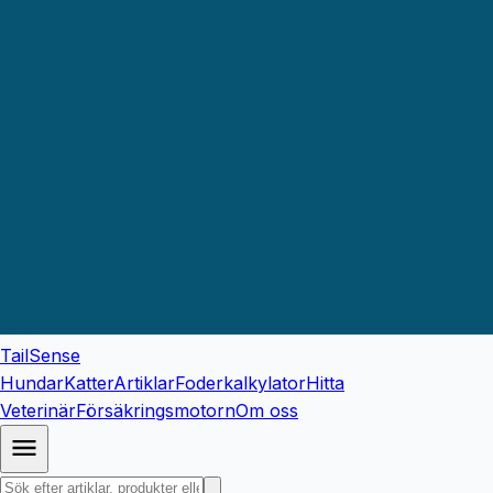
TailSense
Hundar
Katter
Artiklar
Foderkalkylator
Hitta
Veterinär
Försäkringsmotorn
Om oss