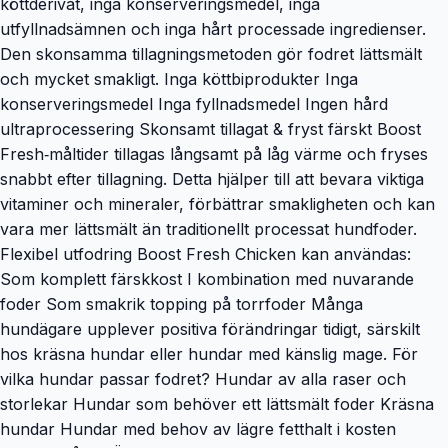
köttderivat, inga konserveringsmedel, inga
utfyllnadsämnen och inga hårt processade ingredienser.
Den skonsamma tillagningsmetoden gör fodret lättsmält
och mycket smakligt. Inga köttbiprodukter Inga
konserveringsmedel Inga fyllnadsmedel Ingen hård
ultraprocessering Skonsamt tillagat & fryst färskt Boost
Fresh‑måltider tillagas långsamt på låg värme och fryses
snabbt efter tillagning. Detta hjälper till att bevara viktiga
vitaminer och mineraler, förbättrar smakligheten och kan
vara mer lättsmält än traditionellt processat hundfoder.
Flexibel utfodring Boost Fresh Chicken kan användas:
Som komplett färskkost I kombination med nuvarande
foder Som smakrik topping på torrfoder Många
hundägare upplever positiva förändringar tidigt, särskilt
hos kräsna hundar eller hundar med känslig mage. För
vilka hundar passar fodret? Hundar av alla raser och
storlekar Hundar som behöver ett lättsmält foder Kräsna
hundar Hundar med behov av lägre fetthalt i kosten