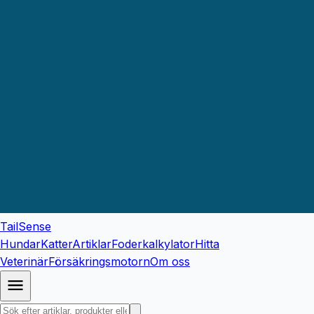
TailSense
Hundar
Katter
Artiklar
Foderkalkylator
Hitta
Veterinär
Försäkringsmotorn
Om oss